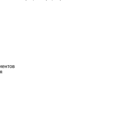
иентов
я